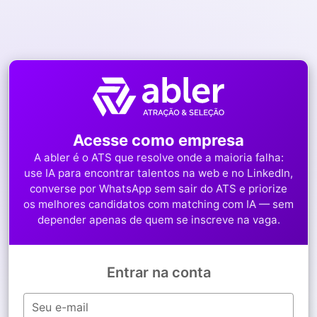
Acesse como empresa
A abler é o ATS que resolve onde a maioria falha:
use IA para encontrar talentos na web e no LinkedIn,
converse por WhatsApp sem sair do ATS e priorize
os melhores candidatos com matching com IA — sem
depender apenas de quem se inscreve na vaga.
Entrar na conta
Seu e-mail