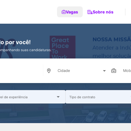
Vagas
Sobre nós
o por você!
companhando suas candidaturas.
Cidade
Mobi
vel de experiência
Tipo de contrato