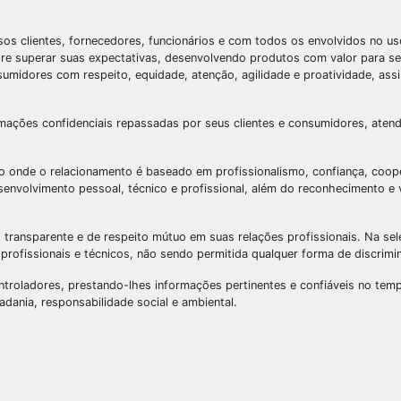
os clientes, fornecedores, funcionários e com todos os envolvidos no u
e superar suas expectativas, desenvolvendo produtos com valor para seu
onsumidores com respeito, equidade, atenção, agilidade e proatividade, 
ções confidenciais repassadas por seus clientes e consumidores, atende
de o relacionamento é baseado em profissionalismo, confiança, cooperaç
nvolvimento pessoal, técnico e profissional, além do reconhecimento e va
ansparente e de respeito mútuo em suas relações profissionais. Na sele
os profissionais e técnicos, não sendo permitida qualquer forma de discri
roladores, prestando-lhes informações pertinentes e confiáveis no temp
ania, responsabilidade social e ambiental.