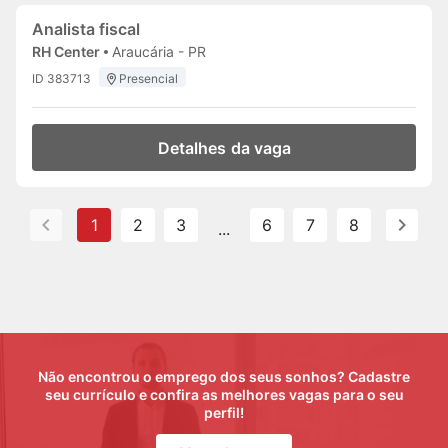
Analista fiscal
RH Center
Araucária - PR
ID 383713
Presencial
Detalhes da vaga
1
2
3
6
7
8
...
Não encontrou o emprego dos seus sonhos? Cadastre
seu currículo e confira as melhores vagas para o seu
perfil!