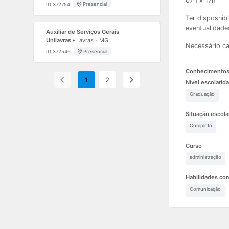
07h x 17h
Presencial
ID 372754
Ter disposnib
eventualidade
Auxiliar de Serviços Gerais
Unilavras
Lavras - MG
Necessário car
Presencial
ID 372546
Conhecimento
1
2
Nível escolarid
Graduação
Situação escola
Completo
Curso
administração
Habilidades co
Comunicação