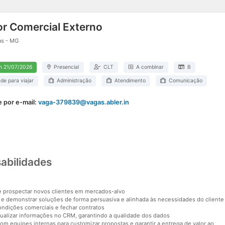
or Comercial Externo
as - MG
m 21/07/2026
Presencial
CLT
A combinar
B
ade para viajar
Administração
Atendimento
Comunicação
 por e-mail:
vaga-379839@vagas.abler.in
abilidades
 e prospectar novos clientes em mercados-alvo
 e demonstrar soluções de forma persuasiva e alinhada às necessidades do cliente
ondições comerciais e fechar contratos
tualizar informações no CRM, garantindo a qualidade dos dados
om equipes internas para customizar propostas e garantir a entrega de valor ao