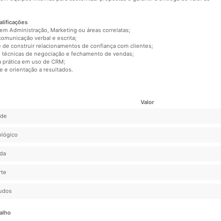
alificações
em Administração, Marketing ou áreas correlatas;
omunicação verbal e escrita;
 de construir relacionamentos de confiança com clientes;
 técnicas de negociação e fechamento de vendas;
a prática em uso de CRM;
e e orientação a resultados.
Valor
úde
ológico
ida
rte
tudos
alho