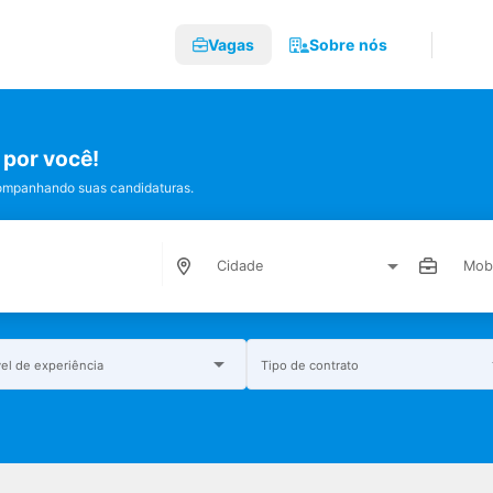
Vagas
Sobre nós
por você!
companhando suas candidaturas.
Cidade
Mobi
vel de experiência
Tipo de contrato