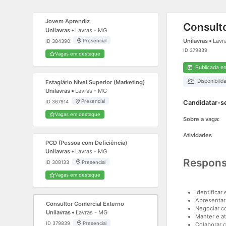
Jovem Aprendiz
Consult
Unilavras
Lavras - MG
Unilavras
Lavr
Presencial
ID 384390
ID 379839
Vagas em destaque
Publicada e
Disponibilid
Estagiário Nível Superior (Marketing)
Unilavras
Lavras - MG
Presencial
ID 367914
Candidatar-se
Vagas em destaque
Sobre a vaga:
Atividades
PCD (Pessoa com Deficiência)
Unilavras
Lavras - MG
Respons
Presencial
ID 308133
Vagas em destaque
Identificar
Apresentar
Consultor Comercial Externo
Negociar c
Unilavras
Lavras - MG
Manter e a
Presencial
ID 379839
Colaborar c