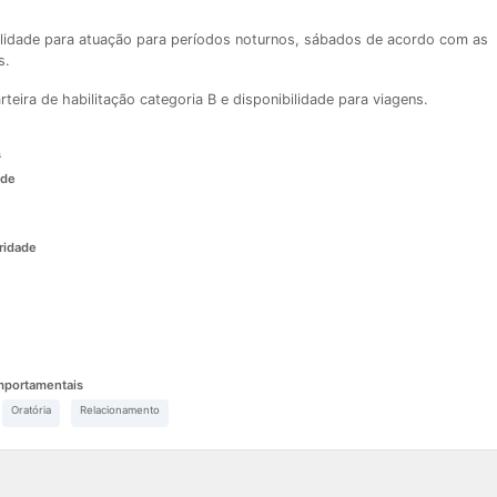
ilidade para atuação para períodos noturnos, sábados de acordo com as
s.
teira de habilitação categoria B e disponibilidade para viagens.
s
ade
ridade
mportamentais
Oratória
Relacionamento