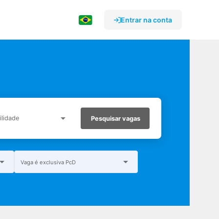
Entrar na conta
lidade
Pesquisar vagas
Vaga é exclusiva PcD