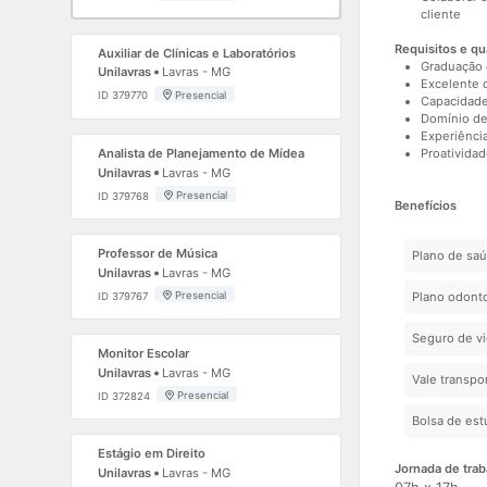
cliente
Requisitos e qu
Auxiliar de Clínicas e Laboratórios
Graduação 
Unilavras
Lavras - MG
Excelente c
Presencial
ID 379770
Capacidade
Domínio de
Experiênci
Proatividad
Analista de Planejamento de Mídea
Unilavras
Lavras - MG
Presencial
ID 379768
Benefícios
Professor de Música
Plano de sa
Unilavras
Lavras - MG
Presencial
Plano odont
ID 379767
Seguro de v
Monitor Escolar
Unilavras
Lavras - MG
Vale transpo
Presencial
ID 372824
Bolsa de es
Estágio em Direito
Jornada de trab
Unilavras
Lavras - MG