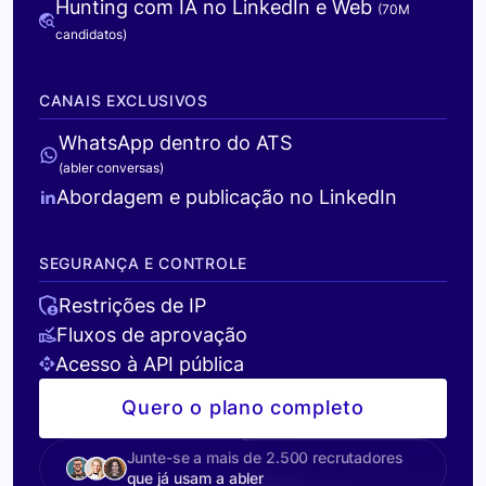
Hunting com IA no LinkedIn e Web
(70M
candidatos)
CANAIS EXCLUSIVOS
WhatsApp dentro do ATS
(abler conversas)
Abordagem e publicação no LinkedIn
SEGURANÇA E CONTROLE
Restrições de IP
Fluxos de aprovação
Acesso à API pública
Quero o plano completo
Junte-se a mais de 2.500 recrutadores
que já usam a abler