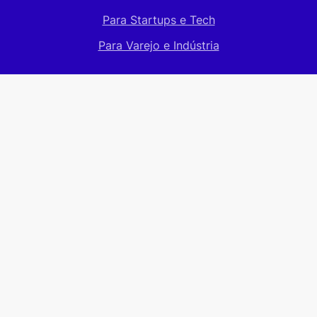
Para Startups e Tech
Para Varejo e Indústria
Para candidatos
Como funciona
Vagas abertas
Cadastre seu CV
Ajuda e suporte
Conteúdos
Blog
Materiais ricos
E-books